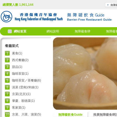
總瀏覽人數 1,961,144
網站首頁
網站說明
無障礙食肆
無障礙
餐廳菜式
1
素食(1)
2
西式餐廳(2)
3
甜品(1)
4
咖啡茶室(1)
5
咖啡茶室／茶餐廳(6)
6
滇菜 (雲南)/米線(1)
7
京菜(北京)(1)
8
肇慶、順德菜(1)
9
客家菜(1)
10
京菜、川菜、滬菜(5)
無障礙飲食Guide
推廣無障礙食肆