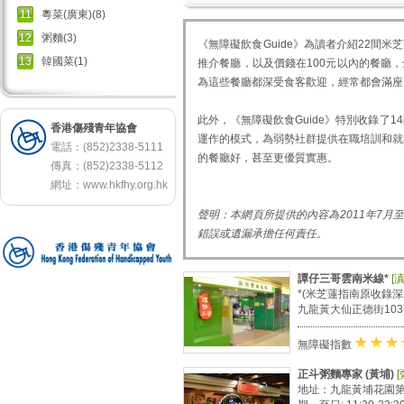
11
粵菜(廣東)(8)
12
粥麵(3)
《無障礙飲食Guide》為讀者介紹22間
13
韓國菜(1)
推介餐廳，以及價錢在100元以內的餐廳
為這些餐廳都深受食客歡迎，經常都會滿座
此外，《無障礙飲食Guide》特別收錄
香港傷殘青年協會
運作的模式，為弱勢社群提供在職培訓和就
電話：(852)2338-5111
的餐廳好，甚至更優質實惠。
傳真：(852)2338-5112
網址：
www.hkfhy.org.hk
聲明：本網頁所提供的內容為2011年7
錯誤或遺漏承擔任何責任。
譚仔三哥雲南米線*
[
*(米芝蓮指南原收錄
九龍黃大仙正德街103號
★
★
無障礙指數
正斗粥麵專家 (黃埔)
[
地址：九龍黃埔花園第八期