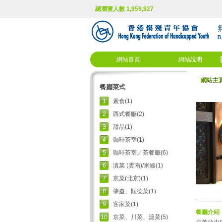
總瀏覽人數 1,959,927
網站首頁
網站說明
網站主
餐廳菜式
1
素食(1)
2
西式餐廳(2)
3
甜品(1)
4
咖啡茶室(1)
5
咖啡茶室／茶餐廳(6)
6
滇菜 (雲南)/米線(1)
7
京菜(北京)(1)
8
肇慶、順德菜(1)
9
客家菜(1)
餐廳介紹
10
京菜、川菜、滬菜(5)