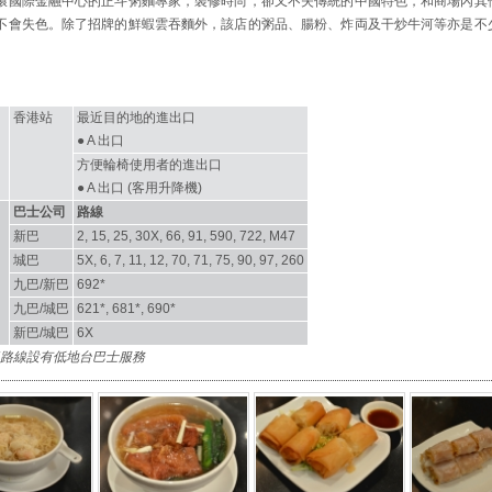
環國際金融中心的正斗粥麵專家，裝修時尚，卻又不失傳統的中國特色，和商場內其
不會失色。除了招牌的鮮蝦雲吞麵外，該店的粥品、腸粉、炸両及干炒牛河等亦是不
。
香港站
最近目的地的進出口
● A 出口
方便輪椅使用者的進出口
● A 出口 (客用升降機)
巴士公司
路線
新巴
2, 15, 25, 30X, 66, 91, 590, 722, M47
城巴
5X, 6, 7, 11, 12, 70, 71, 75, 90, 97, 260
九巴/新巴
692*
九巴/城巴
621*, 681*, 690*
新巴/城巴
6X
巴路線設有低地台巴士服務