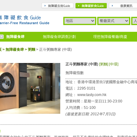
travel
gourmet
無障礙食肆
無障礙食肆調查計劃
理想無障礙餐廳/商廈
頁
> 無障礙食肆
> 粥麵
> 正斗粥麵專家 (中環)
正斗粥麵專家 (中環)
[粥麵]
[中環]
★
★
★
★
+(★*0.5)
無障礙指數
地址： 香港中環港景街1號國際金融中心商場3/F.,
電話： 2295 0101
網址： www.tasty.com.hk
營業時間：星期一至日11:30-23:00
人均消費：51-100
(最後更新日期: 2012年7月3日)
：