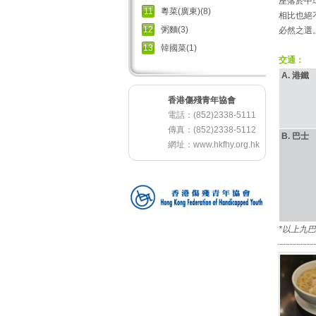
座落於中
11
粵菜(廣東)(8)
相比也絕
12
粥麵(3)
必然之選
13
韓國菜(1)
交通：
A. 港鐵
香港傷殘青年協會
電話：(852)2338-5111
傳真：(852)2338-5112
B. 巴士
網址：
www.hkfhy.org.hk
*以上九