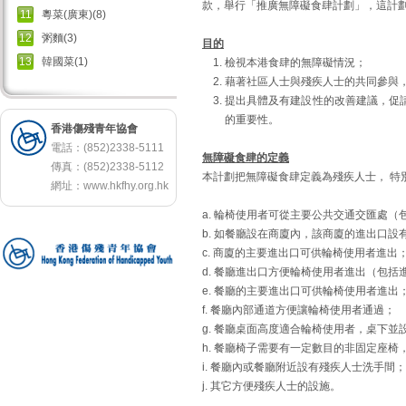
款，舉行「推廣無障礙食肆計劃」，這計
11
粵菜(廣東)(8)
12
粥麵(3)
目的
13
韓國菜(1)
檢視本港食肆的無障礙情況；
藉著社區人士與殘疾人士的共同參與
提出具體及有建設性的改善建議，促
的重要性。
香港傷殘青年協會
電話：(852)2338-5111
無障礙食肆的定義
傳真：(852)2338-5112
本計劃把無障礙食肆定義為殘疾人士， 特
網址：
www.hkfhy.org.hk
a. 輪椅使用者可從主要公共交通交匯處（
b. 如餐廳設在商廈內，該商廈的進出口
c. 商廈的主要進出口可供輪椅使用者進出
d. 餐廳進出口方便輪椅使用者進出（包
e. 餐廳的主要進出口可供輪椅使用者進出
f. 餐廳內部通道方便讓輪椅使用者通過；
g. 餐廳桌面高度適合輪椅使用者，桌下
h. 餐廳椅子需要有一定數目的非固定座
i. 餐廳內或餐廳附近設有殘疾人士洗手間
j. 其它方便殘疾人士的設施。