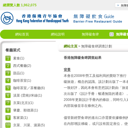
總瀏覽人數 1,962,075
網站首頁
網站說明
無障礙食肆
無障礙
網站主頁
> 無障礙食肆調查計劃
餐廳菜式
香港無障礙食肆調查結果
1
素食(1)
2
西式餐廳(2)
背景
3
甜品(1)
本會在2008年勞工及福利局的贊助下推
4
咖啡茶室(1)
礙旅遊」概念的認識。該計劃出版了一本名
一致好評，因此本會有意把該計劃由「旅遊
5
咖啡茶室／茶餐廳(6)
次出版了《設計手冊：暢通無阻的通道》，
6
滇菜 (雲南)/米線(1)
2008年更新設計手冊內的條款，同時引
7
京菜(北京)(1)
內部裝修並非在條例之內。
8
肇慶、順德菜(1)
9
客家菜(1)
儘管新經營食肆的進出口亦需要依據條例
在內部增設梯級， 或只設有固定座位， 使
10
京菜、川菜、滬菜(5)