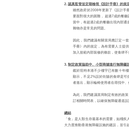
2.
認真監管並定期檢視《設計手冊》的規
雖然政府於2008年更新了《設計
要面對很大的困難， 超過7成的餐
當中，有超過2成的餐廳出現內部通
雜物亦是常見的問題。
因此，我們建議有關當局應訂定一套
手冊》內的規定，為有需要人士提
加入規範內部裝修的條款，使食肆不
3.
制定政策協助中、小型商舖進行無障礙
鑑於現時本港不少樓宇已有數十年
顯示，不足2%設於街舖的食肆是可
者進出，顯示輪椅使用者在尋找中、
為此，我們建議當局制定有效的政策
訂相關時間表，以確保無障礙通道設
總結
「食」是人類生存最基本的需要，如殘疾
大力度推動香港無障礙設施的建設，並引