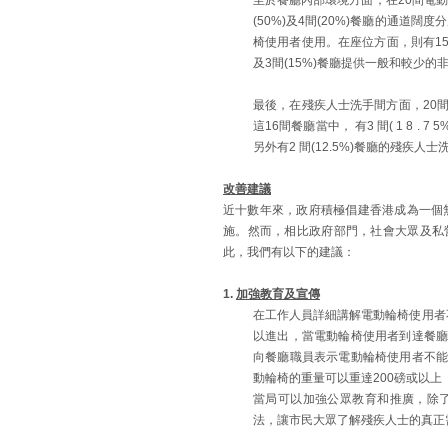
至於餐廳內部環境方面，在20間電動
(50%)及4間(20%)餐廳的通道
椅使用者使用。在座位方面，則有15
及3間(15%)餐廳提供一般和較少
最後，在殘疾人士洗手間方面，20間
這16間餐廳當中， 有3 間( 1 8
另外有2 間(12.5%)餐廳的殘
改善建議
近十數年來，政府積極倡建香港成為一個
施。然而，相比政府部門，社會大眾及私
此，我們有以下的建議：
1.
加強教育及宣傳
在工作人員詳細講解電動輪椅使用者不
以進出，當電動輪椅使用者到達餐
向餐廳職員表示電動輪椅使用者不
動輪椅的重量可以重達200磅或以
當局可以加強公眾教育和推廣，除
法，讓市民大眾了解殘疾人士的真正