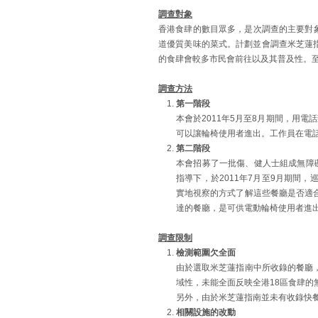
調查對象
香港食肆的數目眾多，是次調查的主要對象
道優質美味的菜式。計劃並會調查米芝蓮
的食肆會較多市民會前往以及其普及性。
調查方法
第一階段
本會於2011年5月至8月期間，用電話
可以讓輪椅使用者進出。工作員在電
第二階段
本會招募了一批傷、健人士組成無障礙
指導下，於2011年7月至9月期間
實地視察的方式了解這些餐廳是否適
達的餐廳，是可供電動輪椅使用者進
調查限制
檢測範圍欠全面
由於選取米芝蓮指南中所收錄的餐廳
域性，未能全面反映全港18區食肆的
另外，由於米芝蓮指南並未有收錄快
相關設施的改動