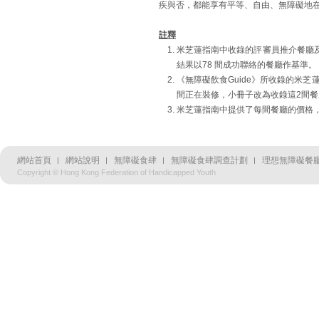
疾與否，都能享有平等、自由、無障礙地
註釋
米芝蓮指南中收錄的評審員推介餐廳及費
結果以78 間成功聯絡的餐廳作基準。
《無障礙飲食Guide》所收錄的米芝
間正在裝修，小冊子改為收錄這2間
米芝蓮指南中提供了每間餐廳的價格
網站首頁
網站說明
無障礙食肆
無障礙食肆調查計劃
理想無障礙餐廳
Copyright © Hong Kong Federation of Handicapped Youth