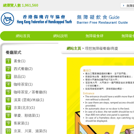
總瀏覽人數 1,961,560
網站首頁
網站說明
無障礙食肆
無障礙
網站主頁
> 理想無障礙餐廳/商廈
餐廳菜式
1
素食(1)
2
西式餐廳(2)
3
甜品(1)
4
咖啡茶室(1)
5
咖啡茶室／茶餐廳(6)
6
滇菜 (雲南)/米線(1)
7
京菜(北京)(1)
8
肇慶、順德菜(1)
9
客家菜(1)
10
京菜、川菜、滬菜(5)