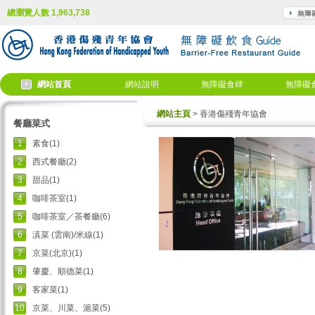
總瀏覽人數 1,963,738
網站首頁
網站說明
無障礙食肆
無障礙
網站主頁
> 香港傷殘青年協會
餐廳菜式
1
素食(1)
2
西式餐廳(2)
3
甜品(1)
4
咖啡茶室(1)
5
咖啡茶室／茶餐廳(6)
6
滇菜 (雲南)/米線(1)
7
京菜(北京)(1)
8
肇慶、順德菜(1)
9
客家菜(1)
10
京菜、川菜、滬菜(5)