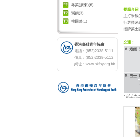
11
粵菜(廣東)(8)
餐廳介紹
12
粥麵(3)
主打米線
13
韓國菜(1)
行選擇米
招牌菜土
交通：
香港傷殘青年協會
A. 港鐵
電話：(852)2338-5111
傳真：(852)2338-5112
網址：
www.hkfhy.org.hk
B. 巴士
* 以上