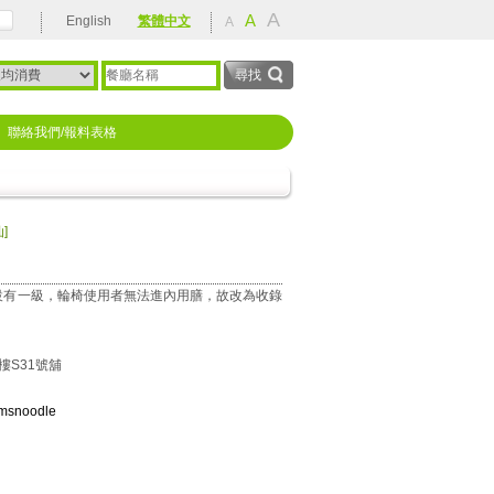
A
rehabilitation
A
English
繁體中文
A
聯絡我們/報料表格
]
設有一級，輪椅使用者無法進內用膳，故改為收錄
樓S31號舖
amsnoodle