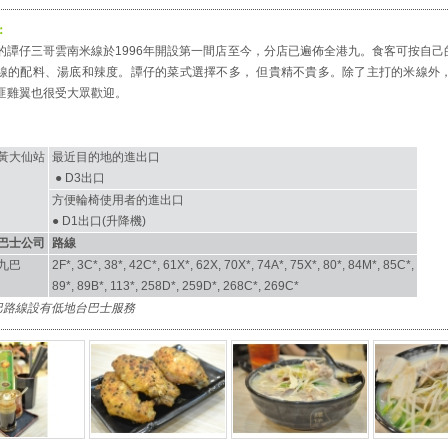
：
的譚仔三哥雲南米線於1996年開設第一間店至今，分店已遍佈全港九。食客可按自己
線的配料、湯底和辣度。譚仔的菜式選擇不多， 但貴精不貴多。除了主打的米線外，
匪雞翼也很受大眾歡迎。
黃大仙站
最近目的地的進出口
● D3出口
方便輪椅使用者的進出口
● D1出口(升降機)
巴士公司
路線
九巴
2F*, 3C*, 38*, 42C*, 61X*, 62X, 70X*, 74A*, 75X*, 80*, 84M*, 85C*,
89*, 89B*, 113*, 258D*, 259D*, 268C*, 269C*
九巴路線設有低地台巴士服務