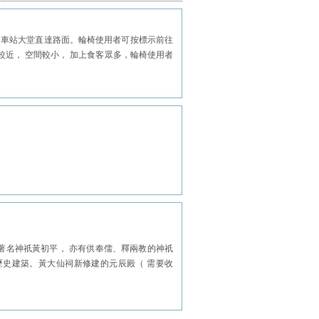
降機由車站大堂直達路面。輪椅使用者可按標示前往
近， 空間較小， 加上食客眾多，輪椅使用者
著名神祇黃初平， 亦有供奉儒、釋兩教的神祇
史建築。黃大仙祠新修建的元辰殿（ 需要收