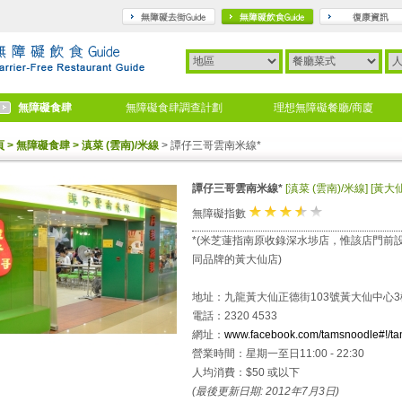
travel
gourmet
無障礙食肆
無障礙食肆調查計劃
理想無障礙餐廳/商廈
頁
> 無障礙食肆
> 滇菜 (雲南)/米線
> 譚仔三哥雲南米線*
譚仔三哥雲南米線*
[滇菜 (雲南)/米線]
[黃大仙
★
★
★
+(★*0.5)
☆
無障礙指數
*(米芝蓮指南原收錄深水埗店，惟該店門前
同品牌的黃大仙店)
地址：九龍黃大仙正德街103號黃大仙中心3
電話：2320 4533
網址：
www.facebook.com/tamsnoodle#!/t
營業時間：星期一至日11:00 - 22:30
人均消費：$50 或以下
(最後更新日期: 2012年7月3日)