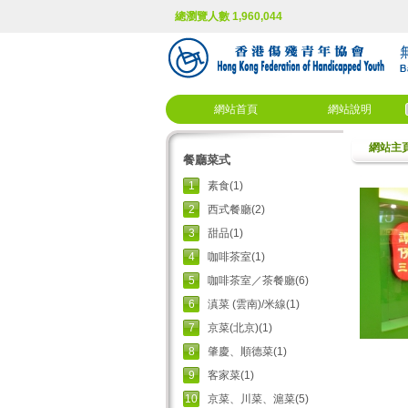
總瀏覽人數 1,960,044
網站首頁
網站說明
網站主
餐廳菜式
1
素食(1)
2
西式餐廳(2)
3
甜品(1)
4
咖啡茶室(1)
5
咖啡茶室／茶餐廳(6)
6
滇菜 (雲南)/米線(1)
7
京菜(北京)(1)
8
肇慶、順德菜(1)
9
客家菜(1)
10
京菜、川菜、滬菜(5)