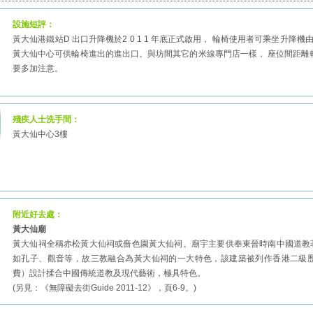
設施短評：
黃大仙港鐵站D 出口升降機於2 0 1 1 年底正式啟用， 輪椅使用者可乘坐升
黃大仙中心可供輪椅進出的進出口。與坊間其它的米線專門店一樣， 座位間距離較
要多加注意。
殘疾人士洗手間：
黃大仙中心3樓
附近好去處：
黃大仙廟
黃大仙祠全稱赤松黃大仙祠或嗇色園黃大仙祠。廟宇主要供奉東晉時南中國道教
如孔子、觀音等，故三教融合為黃大仙祠的一大特色，該建築被列作香港二級歷
費）設計揉合中國傳統道教及現代藝術，極具特色。
(另見：《無障礙去街Guide 2011-12》，頁6-9。)