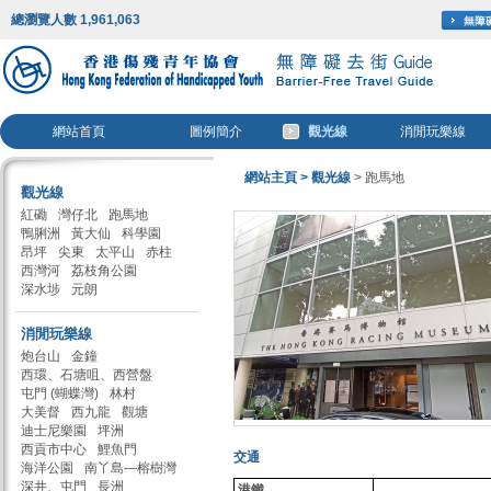
總瀏覽人數 1,961,063
網站首頁
圖例簡介
觀光線
消閒玩樂線
網站主頁
> 觀光線
> 跑馬地
觀光線
紅磡
灣仔北
跑馬地
鴨脷洲
黃大仙
科學園
昂坪
尖東
太平山
赤柱
西灣河
荔枝角公園
深水埗
元朗
消閒玩樂線
炮台山
金鐘
西環、石塘咀、西營盤
屯門 (蝴蝶灣)
林村
大美督
西九龍
觀塘
迪士尼樂園
坪洲
西貢市中心
鯉魚門
交通
海洋公園
南丫島—榕樹灣
深井、屯門
長洲
港鐵