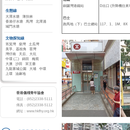
銅鑼灣港鐵站
D出口 (升降機往來
生態線
大潭水塘
薄扶林
巴士
香港仔水塘
馬灣
北潭涌
跑馬地（下）巴士總站
117、1、1M、8X
城門水塘
文物探知線
筲箕灣
柴灣
土瓜灣
美孚、荔枝角
荃灣
灣仔南
天后、大坑
中環 (二)
錦田
梅窩
大澳
沙田
宋王臺
九龍寨城公園
大埔
中環
上環
油麻地
香港傷殘青年協會
電話：(852)2338-5111
傳真：(852)2338-5112
網址：
www.hkfhy.org.hk