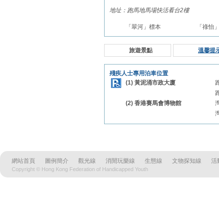
地址：跑馬地馬場快活看台2樓
「翠河」標本
「祿怡
旅遊景點
溫馨提
殘疾人士專用泊車位置
(1) 黃泥涌市政大廈
(2) 香港賽馬會博物館
網站首頁
圖例簡介
觀光線
消閒玩樂線
生態線
文物探知線
活
Copyright © Hong Kong Federation of Handicapped Youth