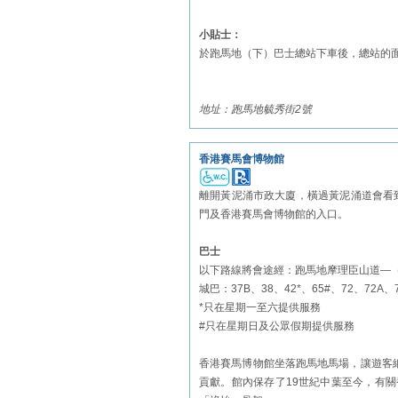
小貼士：
於跑馬地（下）巴士總站下車後，總站的
地址：跑馬地毓秀街2號
香港賽馬會博物館
離開黃泥涌市政大廈，橫過黃泥涌道會看
門及香港賽馬會博物館的入口。
巴士
以下路線將會途經：跑馬地摩理臣山道—
城巴：37B、38、42*、65#、72、72A、
*只在星期一至六提供服務
#只在星期日及公眾假期提供服務
香港賽馬博物館坐落跑馬地馬場，讓遊客
貢獻。館內保存了19世紀中葉至今，有