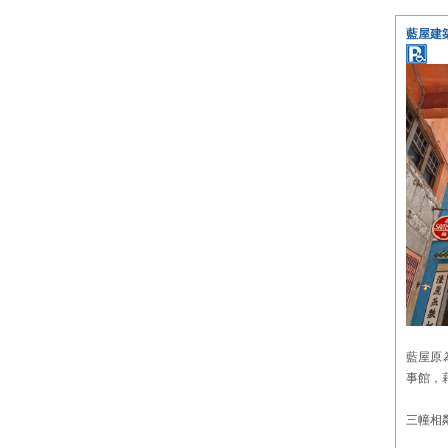
藍屋建
藍屋原
事館，
三幢相