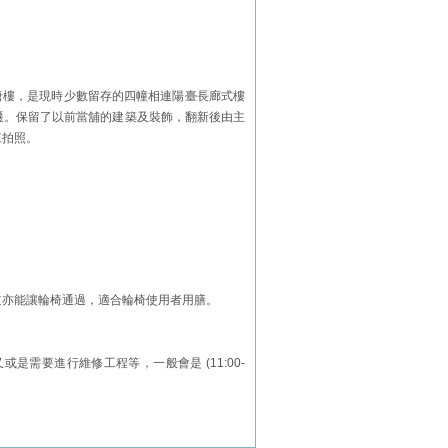
唐樓，是現時少數留存的四幢相連陽臺長廊式樓
遷。保留了以前當舖的建築及裝飾，翻新後由主
來拍照。
道亦能讓輪椅通過，適合輪椅使用者用膳。
需要進行維修工程等，一般會是 (11:00-