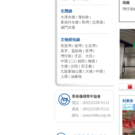
港鐵
灣仔港
生態線
大潭水塘
薄扶林
香港仔水塘
馬灣
北潭涌
城門水塘
文物探知線
筲箕灣
柴灣
土瓜灣
美孚、荔枝角
荃灣
灣仔南
天后、大坑
中環 (二)
錦田
梅窩
大澳
沙田
宋王臺
九龍寨城公園
大埔
中環
上環
油麻地
香港傷殘青年協會
利東街
電話：(852)2338-5111
傳真：(852)2338-5112
網址：
www.hkfhy.org.hk