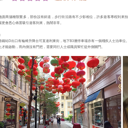
地面商舖種類繁多，部份設有斜道，步行街沿路有不少影相位，許多遊客專程到來拍
場更會悉心佈置吸引遊客到來，熱鬧非常。
：
港鐵站D出口有輪椅升降台可直達利東街，地下B3層停車場亦有一個殘疾人士泊車位
上才能啟動，而內側沒有門把，需要同行人士或職員幫忙從外側關門。