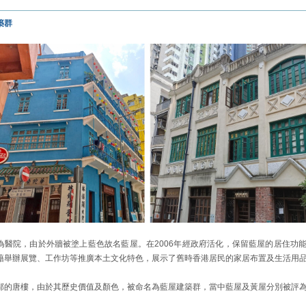
築群
為醫院，由於外牆被塗上藍色故名藍屋。在2006年經政府活化，保留藍屋的居住功
藉舉辦展覽、工作坊等推廣本土文化特色，展示了舊時香港居民的家居布置及生活用
鄰的唐樓，由於其歷史價值及顏色，被命名為藍屋建築群，當中藍屋及黃屋分別被評