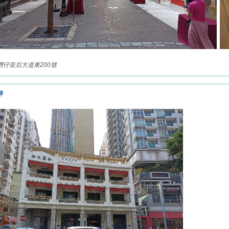
灣仔皇后大道東200號
押