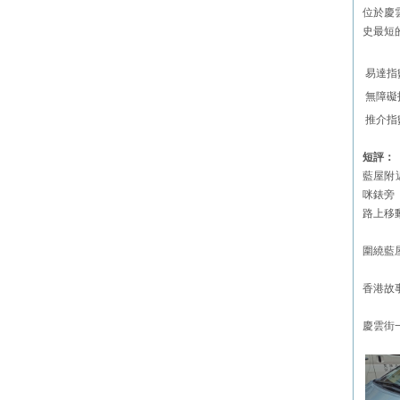
位於慶
史最短
易達指
無障礙
推介指
短評：
藍屋附
咪錶旁
路上移
圍繞藍
香港故
慶雲街