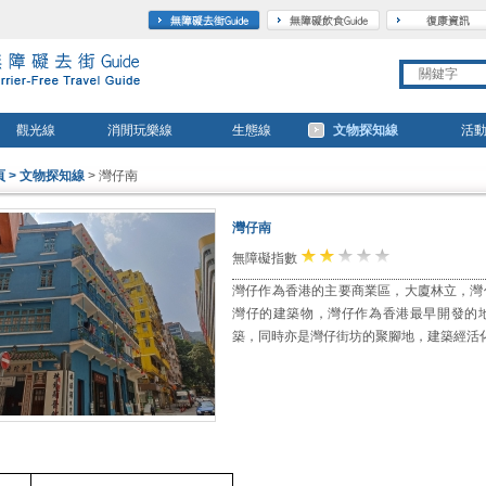
travel
gourmet
觀光線
消閒玩樂線
生態線
文物探知線
活
頁
> 文物探知線
> 灣仔南
灣仔南
★
★
☆
☆
☆
無障礙指數
灣仔作為香港的主要商業區，大廈林立，灣
灣仔的建築物，灣仔作為香港最早開發的
築，同時亦是灣仔街坊的聚腳地，建築經活