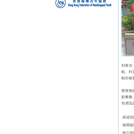
利東街
帖、利
帖街被
變身後
點餐廳
色潮流
易達指
無障礙
推介指