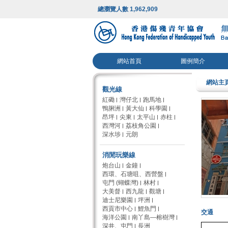
總瀏覽人數 1,962,909
網站首頁
圖例簡介
網站主
觀光線
紅磡
灣仔北
跑馬地
鴨脷洲
黃大仙
科學園
昂坪
尖東
太平山
赤柱
西灣河
荔枝角公園
深水埗
元朗
消閒玩樂線
炮台山
金鐘
西環、石塘咀、西營盤
屯門 (蝴蝶灣)
林村
大美督
西九龍
觀塘
迪士尼樂園
坪洲
西貢市中心
鯉魚門
交通
海洋公園
南丫島—榕樹灣
深井、屯門
長洲