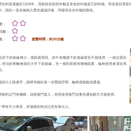
雲街的黃屋建於1928年，其歐陸色彩的外貌及黃色的外牆是它的特徵。而坐落於景星街
的，因此一直未被納入歷史建築評級，同樣得名自外牆的顏色。
數：
指數：
數：
遊覽時間：約30分鐘
近的下斜路緣稀少，需繞路尋找，其中有幾個下斜路緣甚至不能使用，一個設置於
，停泊的車輛會擋住大半下斜路緣，另一個則長期有雜物阻塞，輪椅使用者需在馬
動。
屋的行人路過窄，路牌等鐵柱進一步壓縮空間，輪椅僅能勉強通過。
事館的正門有樓梯，須經後門進入，然而使用後門須事先通知館方才能使用。
一帶有不少車房，穿過橫街時須注意有車出入。