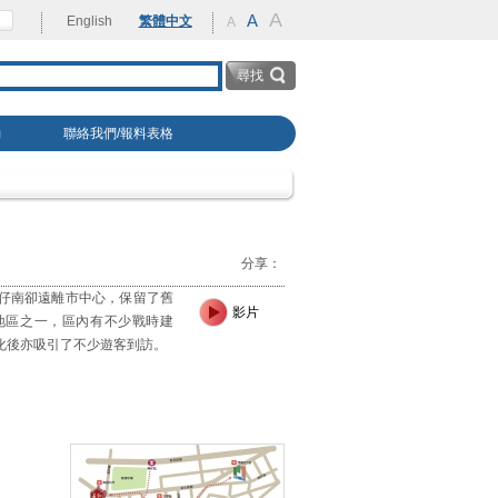
A
rehabilitation
A
English
繁體中文
A
動
聯絡我們/報料表格
分享：
仔南卻遠離市中心，保留了舊
影片
地區之一，區內有不少戰時建
化後亦吸引了不少遊客到訪
。