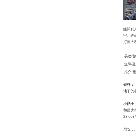
離開利
宇。經
打義大
易達指
無障礙
推介指
短評：
地下的
小貼士
和昌大
23:0
地址：