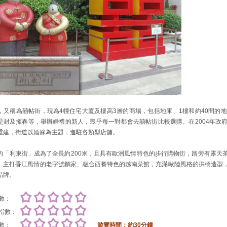
，又稱為囍帖街，現為4幢住宅大廈及樓高3層的商場，包括地庫、1樓和約40間的
是封及揮春等，舉辦婚禮的新人，幾乎每一對都會去囍帖街比較選購。在2004年政
重建，街道以婚嫁為主題，進駐各類型店舖。
的「利東街」成為了全長約200米，且具有歐洲風情特色的步行購物街，路旁有露天
、主打香江風情的老字號麵家、融合西餐特色的越南菜館，充滿歐陸風格的拱橋造型
品牌。
數：
指數：
數：
遊覽時間：約30分鐘