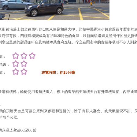
東街後沿莊士敦道往西行約100米便是和昌大押，此樓宇屬香港少數逾過百年歷史的
政府保育後，四幢唐樓變成為有品味和特色的食肆，以新面貌繼續見證灣仔的歷史變
利拿玻里菜的甜品咖啡店及精緻粵菜食府進駐。佇立在鬧市中的古蹟亦吸引不少人到
數：
指數：
數：
遊覽時間：約15分鐘
餐廳有樓梯，輪椅使用者無法進入。樓上的粵菜館至頂樓天台有升降機連接，內部通
：
押的頂層天台是可讓公眾到來參觀和逗留的，除了有私人宴會、或天氣情況不許、又或是
0) 開放予公眾。
灣仔莊士敦道60至66號