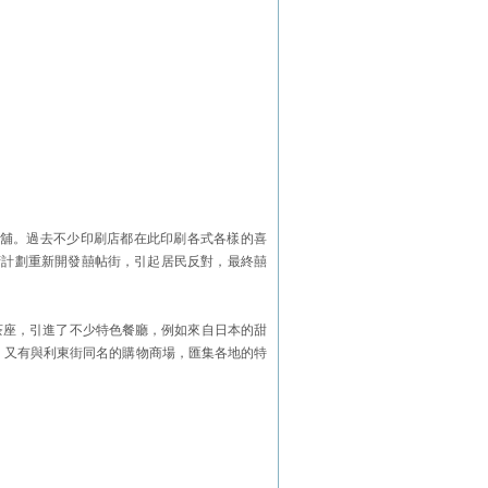
地舖。過去不少印刷店都在此印刷各式各樣的喜
府計劃重新開發囍帖街，引起居民反對，最終囍
茶座，引進了不少特色餐廳，例如來自日本的甜
，又有與利東街同名的購物商場，匯集各地的特