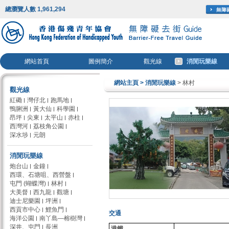
總瀏覽人數 1,961,294
網站首頁
圖例簡介
觀光線
消閒玩樂線
網站主頁
> 消閒玩樂線
> 林村
觀光線
紅磡
灣仔北
跑馬地
鴨脷洲
黃大仙
科學園
昂坪
尖東
太平山
赤柱
西灣河
荔枝角公園
深水埗
元朗
消閒玩樂線
炮台山
金鐘
西環、石塘咀、西營盤
屯門 (蝴蝶灣)
林村
大美督
西九龍
觀塘
迪士尼樂園
坪洲
西貢市中心
鯉魚門
交通
海洋公園
南丫島—榕樹灣
深井、屯門
長洲
港鐵