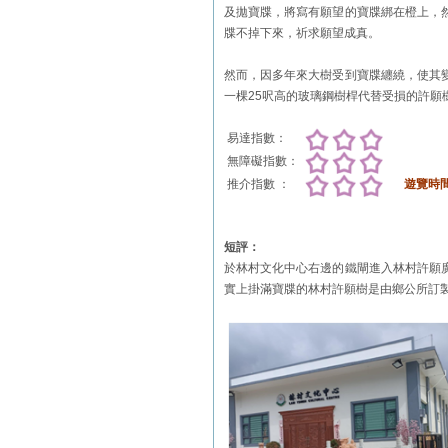
及拋寶牒，將寫有願望的寶牒綁在橙上，
牒不掉下來，祈求願望成真。
然而，因多年來大樹受到寶牒纏繞，使其
一棵25呎高的玻璃鋼樹桿代替受損的許願
易達指數：
無障礙指數：
推介指數 ：
遊覽時
短評：
於林村文化中心右邊的鐵閘進入林村許願
實上掛滿寶牒的林村許願樹是由鄉公所訂