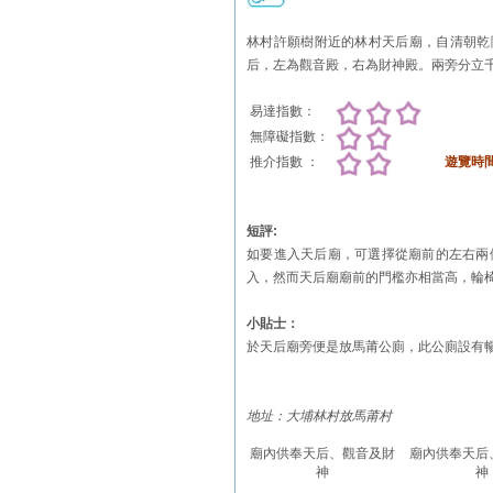
林村許願樹附近的林村天后廟，自清朝乾
后，左為觀音殿，右為財神殿。兩旁分立
易達指數：
無障礙指數：
推介指數 ：
遊覽時
短評:
如要進入天后廟，可選擇從廟前的左右兩
入，然而天后廟廟前的門檻亦相當高，輪
小貼士：
於天后廟旁便是放馬莆公廁，此公廁設有暢
地址：大埔林村放馬莆村
廟內供奉天后、觀音及財
廟內供奉天后
神
神