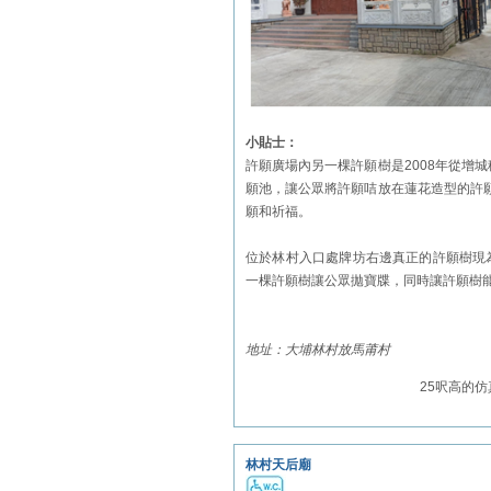
小貼士：
許願廣場內另一棵許願樹是2008年從增城
願池，讓公眾將許願咭放在蓮花造型的許
願和祈福。
位於林村入口處牌坊右邊真正的許願樹現
一棵許願樹讓公眾拋寶牒，同時讓許願樹
地址：大埔林村放馬莆村
25呎高的
林村天后廟