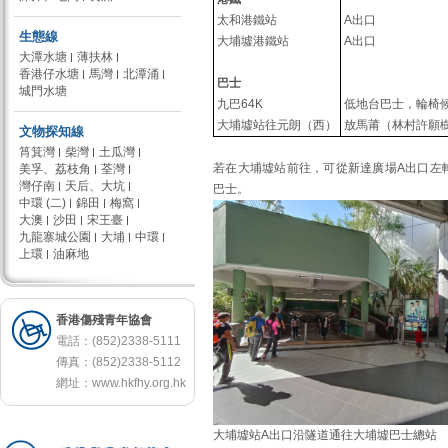
太和港鐵站
A出口
生態線
大埔墟港鐵站
A出口
大潭水塘
薄扶林
香港仔水塘
馬灣
北潭涌
巴士
城門水塘
九巴64K
低地台巴士，輪椅
大埔墟站往元朗（西）
放馬莆（林村許願
文物探知線
筲箕灣
柴灣
土瓜灣
若在大埔墟站前往，可從新達廣場A出口左
美孚、荔枝角
荃灣
灣仔南
天后、大坑
巴士。
中環 (二)
錦田
梅窩
大澳
沙田
宋王臺
九龍寨城公園
大埔
中環
上環
油麻地
香港傷殘青年協會
電話：(852)2338-5111
傳真：(852)2338-5112
網址：
www.hkfhy.org.hk
大埔墟站A出口沿隧道通往大埔墟巴士總站