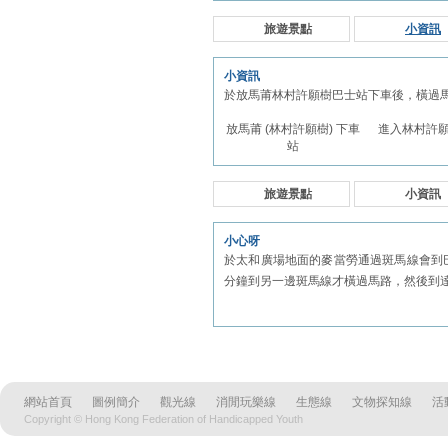
旅遊景點
小資訊
小資訊
於放馬莆林村許願樹巴士站下車後，橫過
放馬莆 (林村許願樹) 下車
進入林村許
站
旅遊景點
小資訊
小心呀
於太和廣場地面的麥當勞通過斑馬線會到
分鐘到另一邊斑馬線才橫過馬路，然後到
網站首頁
圖例簡介
觀光線
消閒玩樂線
生態線
文物探知線
活
Copyright © Hong Kong Federation of Handicapped Youth