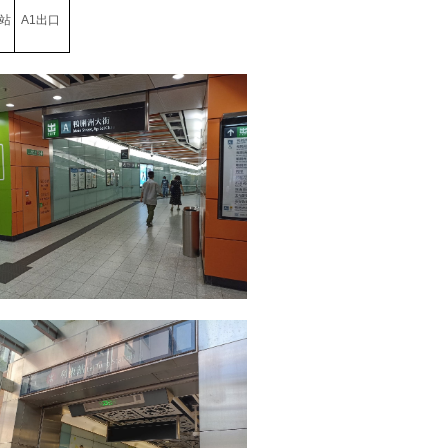
站
A1出口