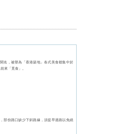
聞名，被譽為「香港築地」各式美食都集中於
民前來「覓食」。
，部份路口缺少下斜路緣，須提早過路以免繞