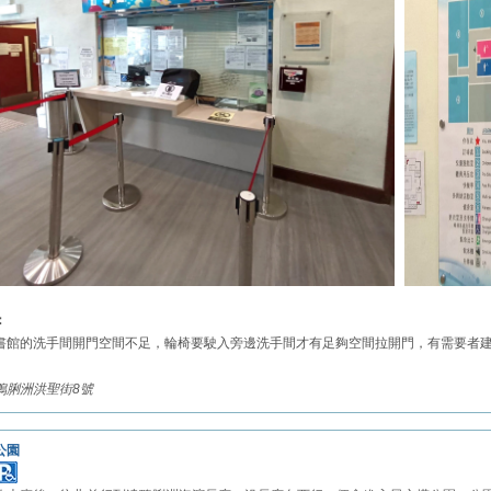
：
書館的洗手間開門空間不足，輪椅要駛入旁邊洗手間才有足夠空間拉開門，有需要者
鴨脷洲洪聖街8號
公園