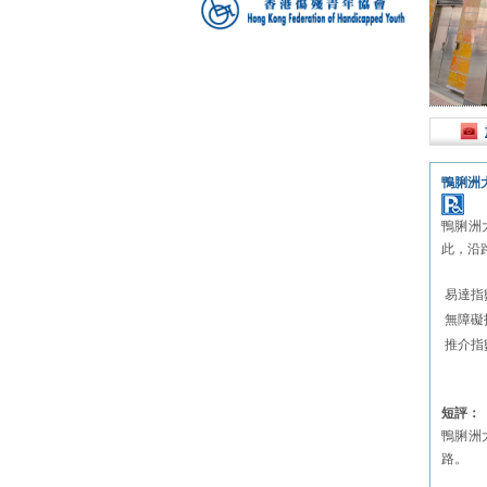
鴨脷洲
鴨脷洲
此，沿
易達指
無障礙
推介指
短評：
鴨脷洲
路。