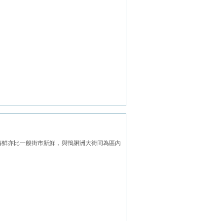
海鮮亦比一般街市新鮮，與鴨脷洲大街同為區內