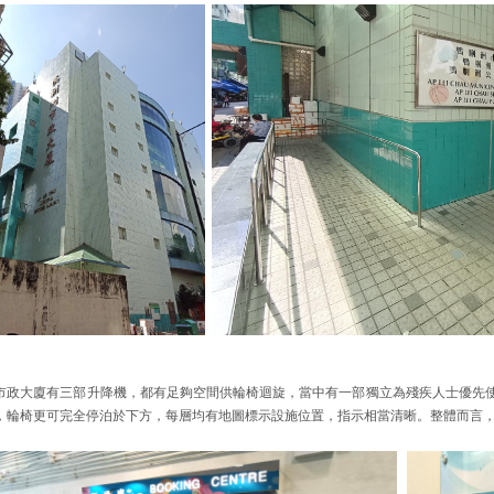
市政大廈有三部升降機，都有足夠空間供輪椅迴旋，當中有一部獨立為殘疾人士優先
，輪椅更可完全停泊於下方，每層均有地圖標示設施位置，指示相當清晰。整體而言