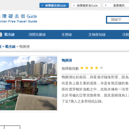
travel
gourmet
觀光線
消閒玩樂線
生態線
文物探知線
活
頁
> 觀光線
> 鴨脷洲
鴨脷洲
★
★
★
★
☆
無障礙指數
鴨脷洲位於南區，與香港仔隔海對望，因為
街是島上最主要的道路，亦是各類店舖的集
搭街渡穿梭於漁船之中。此島亦擁有一項世
次於哥倫比亞聖克魯斯島，因其面積僅為1.
了近7萬人之多而得此記錄。