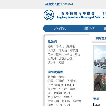
總瀏覽人數 1,960,844
網站首頁
圖例簡介
網站主
觀光線
紅磡
灣仔北
跑馬地
鴨脷洲
黃大仙
科學園
昂坪
尖東
太平山
赤柱
西灣河
荔枝角公園
深水埗
元朗
消閒玩樂線
炮台山
金鐘
西環、石塘咀、西營盤
屯門 (蝴蝶灣)
林村
大美督
西九龍
觀塘
迪士尼樂園
坪洲
西貢市中心
鯉魚門
交通
海洋公園
南丫島—榕樹灣
深井、屯門
長洲
港鐵