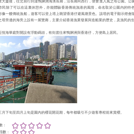
政大廈後，往北前行到達鴨脷洲海濱長廊，沿長廊向西行，便會進入風之塔公園。公
市民除了可以在這裏休憩外，亦能體驗香港傳統漁港的風情，命名取於公園內的特色
形像一艘傳統漁船，遊客可以登上塔上眺望香港仔避風塘景色。該塔的電子顯示燈會
之塔旁邊的海旁上設有一展覽廊，主要介紹香港漁業發展與造船業的歷史，及漁民的
近悅海華庭對開設有浮動碼頭，有街渡往來鴨脷洲與香港仔，方便島上居民。
三月下旬至四月上旬是園內的櫻花開花期，每年都吸引不少遊客專程前來賞櫻。
數：
指數：