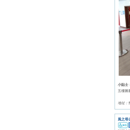
小貼士
五樓圖
地址：
風之塔