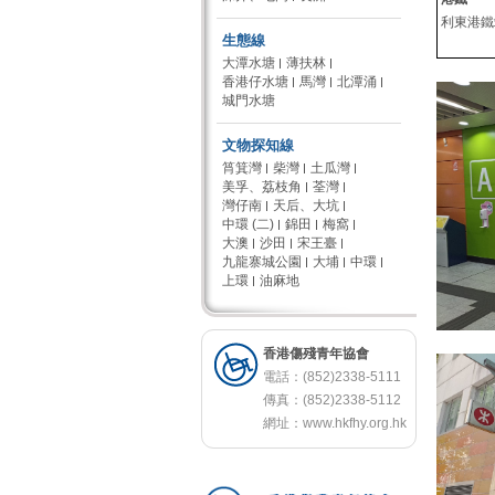
利東港鐵
生態線
大潭水塘
薄扶林
香港仔水塘
馬灣
北潭涌
城門水塘
文物探知線
筲箕灣
柴灣
土瓜灣
美孚、荔枝角
荃灣
灣仔南
天后、大坑
中環 (二)
錦田
梅窩
大澳
沙田
宋王臺
九龍寨城公園
大埔
中環
上環
油麻地
香港傷殘青年協會
電話：(852)2338-5111
傳真：(852)2338-5112
網址：
www.hkfhy.org.hk