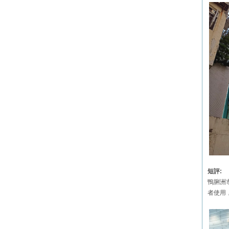
短評:
鴨脷洲
者使用