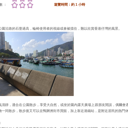
數 ：
遊覽時間：
約 1 小時
公園沿路的石壆過高，輪椅使用者的視線或會被擋住，難以欣賞香港仔灣的風景。
氛清靜，適合在公園散步，享受大自然，或坐於園內露天廣場上跟朋友閒談，偶爾會
物一同散步，散步後又可以去鴨脷洲街市買餸，加上靠近港鐵站，是附近居民的熱門
：