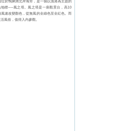
園位於鴨脷洲北岸海旁，是一個以漁港為主題的
地標──風之塔。風之塔是一座觀景台，高10
隨風速改變顏色，從無風的全綠色至全紅色。而
生活風俗，值得入內參觀。