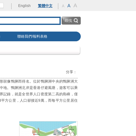
A
rehabilitation
A
English
繁體中文
A
動
聯絡我們/報料表格
分享：
形狀像鴨脷而得名。位於鴨脷洲中央的鴨脷洲大
中地。鴨脷洲北岸是香港仔避風塘，遊客可以乘
界記錄，就是全世界人口密度第二高的島嶼，僅
3平方公里，人口卻接近9萬，而每平方公里居住