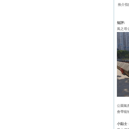
推介指
短評:
風之塔
公園氣
會帶寵
小貼士