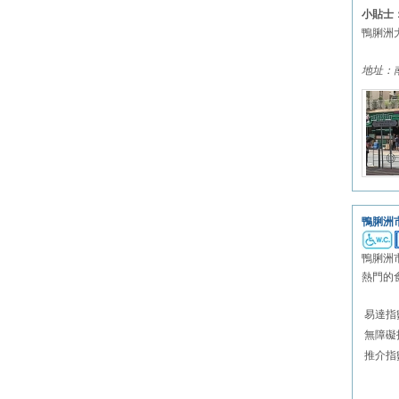
小貼士
鴨脷洲
地址：
鴨脷洲
鴨脷洲
熱門的
易達指
無障礙
推介指