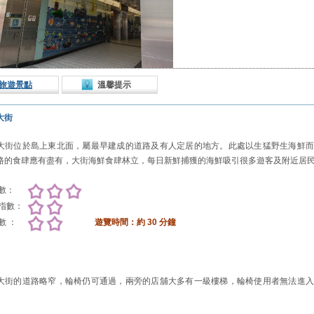
旅遊景點
溫馨提示
大街
大街位於島上東北面，屬最早建成的道路及有人定居的地方。此處以生猛野生海鮮而
路的食肆應有盡有，大街海鮮食肆林立，每日新鮮捕獲的海鮮吸引很多遊客及附近居
數：
指數：
數 ：
遊覽時間：
約 30 分鐘
大街的道路略窄，輪椅仍可通過，兩旁的店舖大多有一級樓梯，輪椅使用者無法進入