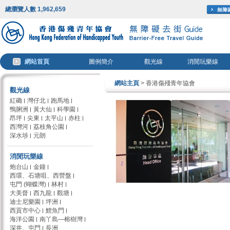
總瀏覽人數 1,962,659
網站首頁
圖例簡介
觀光線
消閒玩樂線
網站主頁
> 香港傷殘青年協會
觀光線
紅磡
灣仔北
跑馬地
鴨脷洲
黃大仙
科學園
昂坪
尖東
太平山
赤柱
西灣河
荔枝角公園
深水埗
元朗
消閒玩樂線
炮台山
金鐘
西環、石塘咀、西營盤
屯門 (蝴蝶灣)
林村
大美督
西九龍
觀塘
迪士尼樂園
坪洲
西貢市中心
鯉魚門
海洋公園
南丫島—榕樹灣
深井、屯門
長洲