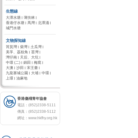
生態線
大潭水塘
薄扶林
香港仔水塘
馬灣
北潭涌
城門水塘
文物探知線
筲箕灣
柴灣
土瓜灣
美孚、荔枝角
荃灣
灣仔南
天后、大坑
中環 (二)
錦田
梅窩
大澳
沙田
宋王臺
九龍寨城公園
大埔
中環
上環
油麻地
香港傷殘青年協會
電話：(852)2338-5111
傳真：(852)2338-5112
網址：
www.hkfhy.org.hk