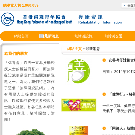
總瀏覽人數 1,960,059
網站首頁
最新消息
無障礙設施
無障礙交通
網站主頁
> 最新消息
給我們的朋友
友善灣仔計劃食
「傷青會」過去一直為推動殘
疾人士的權益而努力，而無障
日期： 2014年10月
礙設施更是我們重點關注的議
題之一。為此，我們特意制作
了這個「無障礙資訊網」，為
有需要人士提供無障礙的資
「健障行」- 慈善
訊，以鼓勵並促使更多殘疾人
一年一度嘅「健障行
士融入社區。如各位對本網站
天氣下，享受步行樂
有任何意見，敬希賜教，謝
謝！
「同路人」肢體