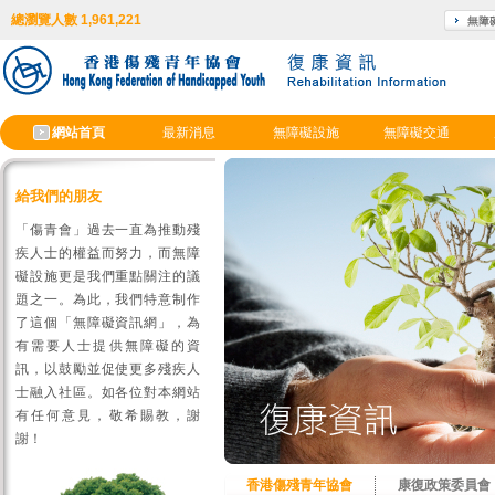
總瀏覽人數 1,961,221
網站首頁
最新消息
無障礙設施
無障礙交通
給我們的朋友
「傷青會」過去一直為推動殘
疾人士的權益而努力，而無障
礙設施更是我們重點關注的議
題之一。為此，我們特意制作
了這個「無障礙資訊網」，為
有需要人士提供無障礙的資
訊，以鼓勵並促使更多殘疾人
士融入社區。如各位對本網站
有任何意見，敬希賜教，謝
謝！
香港傷殘青年協會
康復政策委員會