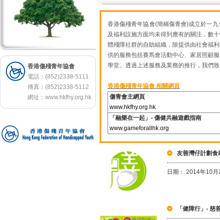
香港傷殘青年協會(簡稱傷青會)成立於一
及福利設施方面均未得到應有的關注，數十
體殘障社群的自助組織，除提供由社會福利
供的服務包括賽馬會活動中心、家居照顧服
學堂。透過上述服務及業務的推行，我們致
香港傷殘青年協會
電話：(852)2338-5111
香港傷殘青年協會 相關網頁
傳真：(852)2338-5112
傷青會主網頁
網址：
www.hkfhy.org.hk
www.hkfhy.org.hk
「融樂在一起」- 傷健共融遊戲指南
www.gameforallhk.org
友善灣仔計劃食
日期： 2014年10月
「健障行」- 慈善