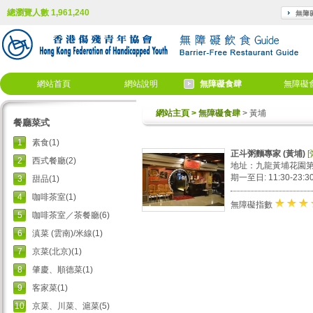
總瀏覽人數 1,961,240
網站首頁
網站說明
無障礙食肆
無障礙
網站主頁
> 無障礙食肆
> 黃埔
餐廳菜式
1
素食(1)
正斗粥麵專家 (黃埔)
[
2
西式餐廳(2)
地址：九龍黃埔花園第八期
期一至日: 11:30-23:
3
甜品(1)
4
咖啡茶室(1)
★
★
無障礙指數
5
咖啡茶室／茶餐廳(6)
6
滇菜 (雲南)/米線(1)
7
京菜(北京)(1)
8
肇慶、順德菜(1)
9
客家菜(1)
10
京菜、川菜、滬菜(5)