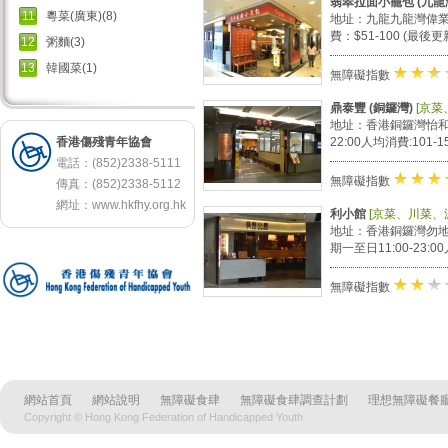
翡翠拉面小籠包 (九龍
11
粵菜(廣東)(8)
地址：九龍九龍灣偉業街3
費：$51-100 (最後更
12
粥麵(3)
13
韓國菜(1)
★
★
+
無障礙指數
鼎泰豐 (銅鑼灣)
[京菜
地址：香港銅鑼灣怡和街68
香港傷殘青年協會
22:00人均消費:101-1
電話：(852)2338-5111
★
★
無障礙指數
傳真：(852)2338-5112
網址：
www.hkfhy.org.hk
利小館
[京菜、川菜、
地址：香港銅鑼灣勿地臣街1
期一至日11:00-23:00
★
★
無障礙指數
1
網站首頁
網站說明
無障礙食肆
無障礙食肆調查計劃
理想無障礙餐廳
Copyright © Hong Kong Federation of Handicapped Youth