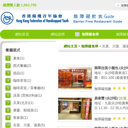
總瀏覽人數 1,962,796
網站首頁
網站說明
無障礙食肆
無障礙
網站主頁
> 無障礙食肆
> 京菜、川菜、滬
餐廳菜式
1
素食(1)
1
2
西式餐廳(2)
翡翠拉面小籠包 (尖沙
地址：尖沙咀廣東道17號
3
甜品(1)
費：$51-100 (最後更
4
咖啡茶室(1)
5
咖啡茶室／茶餐廳(6)
★
★
無障礙指數
6
滇菜 (雲南)/米線(1)
鼎泰豐 (尖沙咀)
[京菜
7
京菜(北京)(1)
地址：九龍尖沙咀廣東道30
日 11:30 - 22:30人均
8
肇慶、順德菜(1)
9
客家菜(1)
★
★
+
無障礙指數
10
京菜、川菜、滬菜(5)