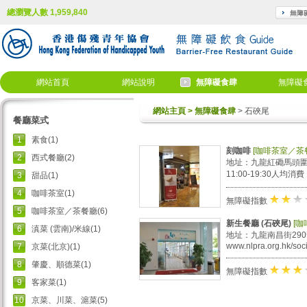
總瀏覽人數 1,959,840
網站首頁
網站說明
無障礙食肆
無障礙
網站主頁
> 無障礙食肆
> 石硤尾
餐廳菜式
1
素食(1)
刻咖啡
[咖啡茶室／茶
2
西式餐廳(2)
地址：九龍紅磡馬頭圍道3
11:00-19:30人均消費
3
甜品(1)
4
咖啡茶室(1)
★
★
無障礙指數
5
咖啡茶室／茶餐廳(6)
新生餐廳 (石硤尾)
[
6
滇菜 (雲南)/米線(1)
地址：九龍南昌街290
www.nlpra.org.hk/soci
7
京菜(北京)(1)
8
肇慶、順德菜(1)
★
★
無障礙指數
9
客家菜(1)
10
京菜、川菜、滬菜(5)